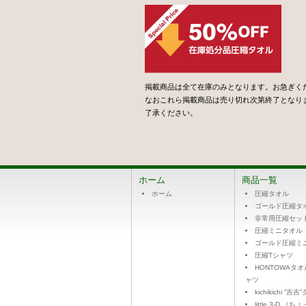
掲載商品は全て在庫のみとなります。お急ぎく
なおこれら掲載商品は売り切れ次第終了となり
了承ください。
ホーム
商品一覧
ホーム
圧縮タオル
ゴールド圧縮タ
非常用圧縮セッ
圧縮ミニタオル
ゴールド圧縮ミ
圧縮Tシャツ
HONTOWAタ
ャツ
kichikichi ”吉
little 3-D （