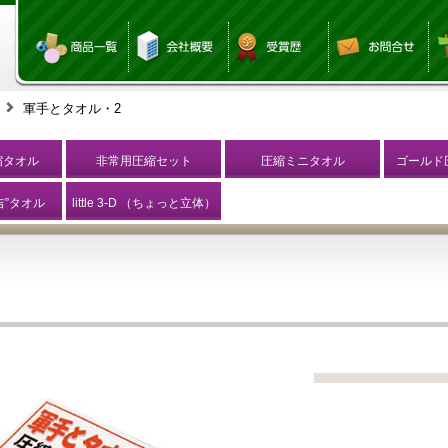
軍手とタオル・2
縮タオル
非常用圧縮セット
圧縮ミニタオル
ゴールド
”吉吉”タオル
little 3-D （ちょっと立体）