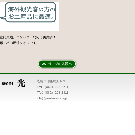
産に最適。コンパクトなのに実用的！
形・柄の圧縮タオルです。
広島市中区幟町6-9
TEL（082）222-2211
FAX（082）228-1811
info@pre-hikari.co.jp