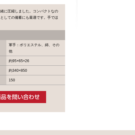
一緒に圧縮しました。コンパクトなの
用としての備蓄にも最適です。手でほ
。
軍手：ポリエステル、綿、その
他
約95×65×26
約340×850
150