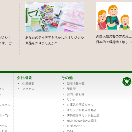
外国人観光客の方のお土
ださい！
あなたのアイデアを活かしたオリジナル
日本的で縁起物！珍しい
ます。ご
商品を作りませんか？
会社概要
その他
企業概要
新着情報一覧
オル
アクセス
受賞歴
ト
お問い合わせ
リンク
ニタオル
在庫処分圧縮タオル
オリジナル名入れ商品
オル・Tシ
伊勢志摩サミットお土産
HONTOWAタオル日本
吉”タオル
G7広島サミット
ちょっと立
Q&A